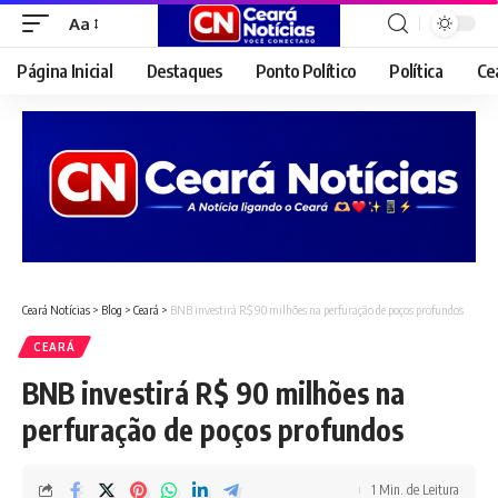
Aa
Font
Resizer
Página Inicial
Destaques
Ponto Político
Política
Ce
Ceará Notícias
>
Blog
>
Ceará
>
BNB investirá R$ 90 milhões na perfuração de poços profundos
CEARÁ
BNB investirá R$ 90 milhões na
perfuração de poços profundos
1 Min. de Leitura