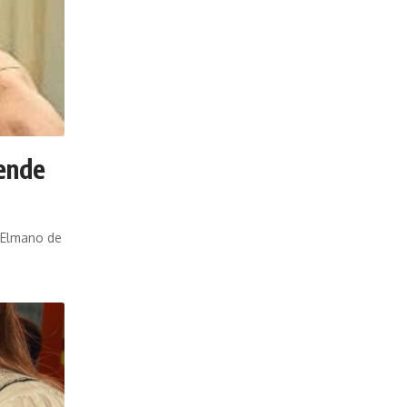
cende
r Elmano de