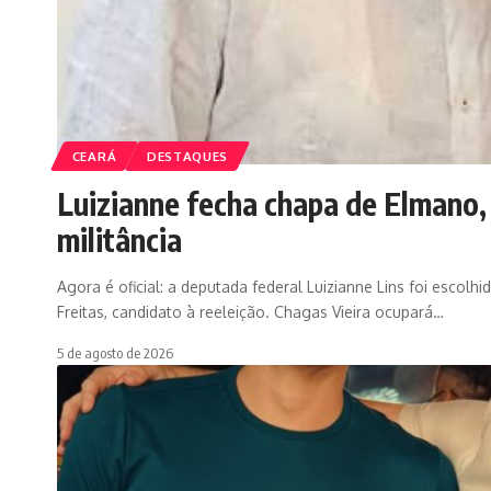
CEARÁ
DESTAQUES
Luizianne fecha chapa de Elmano
militância
Agora é oficial: a deputada federal Luizianne Lins foi esco
Freitas, candidato à reeleição. Chagas Vieira ocupará…
5 de agosto de 2026