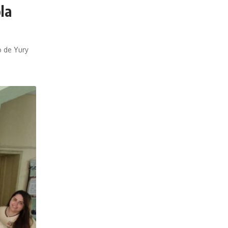
la
o de Yury