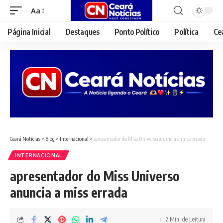
Aa
Font
Resizer
Página Inicial
Destaques
Ponto Político
Política
Ce
Ceará Notícias
>
Blog
>
Internacional
>
apresentador do Miss Universo anuncia a miss errada
INTERNACIONAL
apresentador do Miss Universo
anuncia a miss errada
2 Min. de Leitura