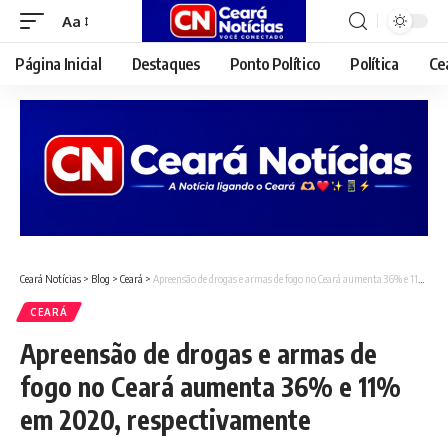
Aa
Font
Resizer
Página Inicial
Destaques
Ponto Político
Política
Ce
Ceará Notícias
>
Blog
>
Ceará
>
Apreensão de drogas e armas de fogo no Ceará aumenta 36% e 11% em 2020, respectivamente
CEARÁ
Apreensão de drogas e armas de
fogo no Ceará aumenta 36% e 11%
em 2020, respectivamente