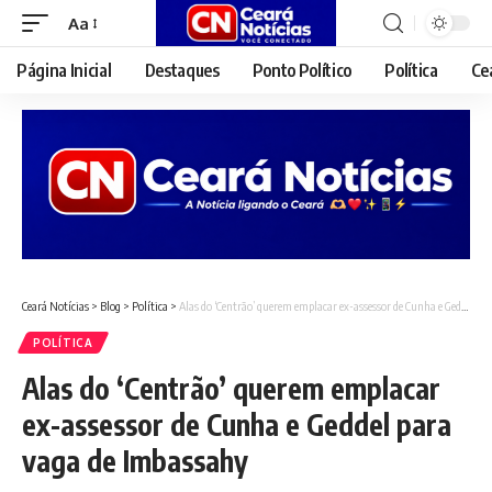
Aa
Font
Resizer
Página Inicial
Destaques
Ponto Político
Política
Ce
Ceará Notícias
>
Blog
>
Política
>
Alas do ‘Centrão’ querem emplacar ex-assessor de Cunha e Geddel para vaga de Imbassahy
POLÍTICA
Alas do ‘Centrão’ querem emplacar
ex-assessor de Cunha e Geddel para
vaga de Imbassahy