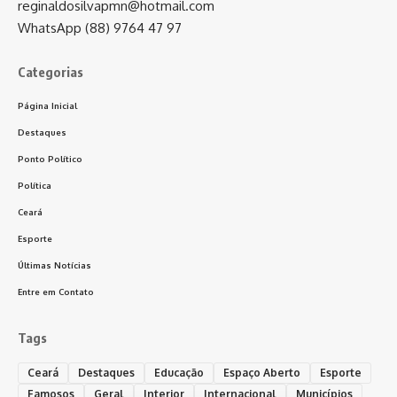
reginaldosilvapmn@hotmail.com
WhatsApp (88) 9764 47 97
Categorias
Página Inicial
Destaques
Ponto Político
Política
Ceará
Esporte
Últimas Notícias
Entre em Contato
Tags
Ceará
Destaques
Educação
Espaço Aberto
Esporte
Famosos
Geral
Interior
Internacional
Municípios