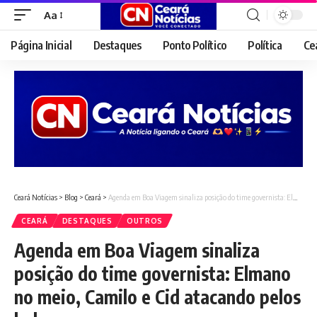
Aa
Font
Resizer
Página Inicial
Destaques
Ponto Político
Política
Ce
Ceará Notícias
>
Blog
>
Ceará
>
Agenda em Boa Viagem sinaliza posição do time governista: Elmano no meio, Camilo e Cid atacando pelos lados
CEARÁ
DESTAQUES
OUTROS
Agenda em Boa Viagem sinaliza
posição do time governista: Elmano
no meio, Camilo e Cid atacando pelos