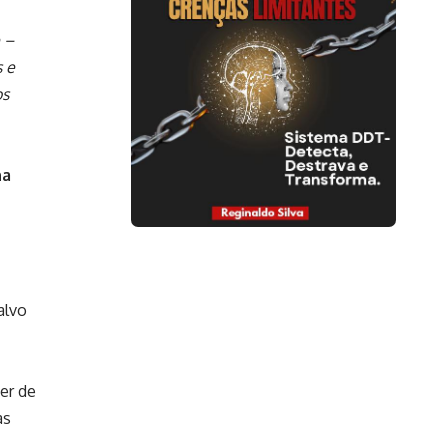
 –
s e
os
na
alvo
er de
as