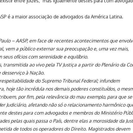
xistir entre juízes, “mas igualmente destes para com advogad
ASP é a maior associação de advogados da América Latina.
Paulo – AASP, em face de recentes acontecimentos que envol
al, vem a público externar sua preocupação e, uma vez mais,
eus ofícios com serenidade e equilíbrio.
, transmitida ao vivo pela TV Justiça a partir do Plenário da Co
e desserviço à Nação.
respeitabilidade do Supremo Tribunal Federal; infundem
a, hoje tão incrédula nos demais poderes constituídos, o mes
tribuem, por fim, pela relevância do mau exemplo, para que se
er Judiciário, afetando não só o relacionamento harmônico qu
mente destes para com advogados e membros do Ministério Públ
ades pelas quais passa o País, dentre elas a morosidade da Just
tida de todos os operadores do Direito. Magistrados devem