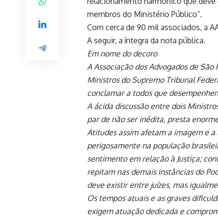
relacionamento harmônico que deve e
membros do Ministério Público”.
Com cerca de 90 mil associados, a A
A seguir, a íntegra da nota pública.
Em nome do decoro
A Associação dos Advogados de São 
Ministros do Supremo Tribunal Feder
conclamar a todos que desempenhem s
A ácida discussão entre dois Ministros
par de não ser inédita, presta enorm
Atitudes assim afetam a imagem e a 
perigosamente na população brasileir
sentimento em relação à Justiça; con
repitam nas demais instâncias do Pod
deve existir entre juízes, mas igual
Os tempos atuais e as graves dificuld
exigem atuação dedicada e comprome