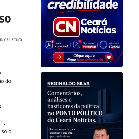
oso
n. de Leitura
o
ão do
m
o
TF,
o só o