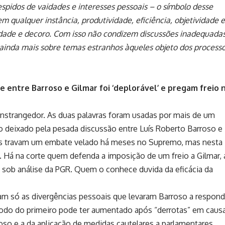
espidos de vaidades e interesses pessoais – o símbolo desse
m qualquer instância, produtividade, eficiência, objetividade e
idade e decoro. Com isso não condizem discussões inadequada
 ainda mais sobre temas estranhos àqueles objeto dos process
 entre Barroso e Gilmar foi ‘deplorável’ e pregam freio 
nstrangedor. As duas palavras foram usadas por mais de um
do deixado pela pesada discussão entre Luís Roberto Barroso e
ois travam um embate velado há meses no Supremo, mas nesta
 Há na corte quem defenda a imposição de um freio a Gilmar, 
sob análise da PGR. Quem o conhece duvida da eficácia da
am só as divergências pessoais que levaram Barroso a respond
ômodo do primeiro pode ter aumentado após “derrotas” em caus
oso e a da aplicação de medidas cautelares a parlamentares.