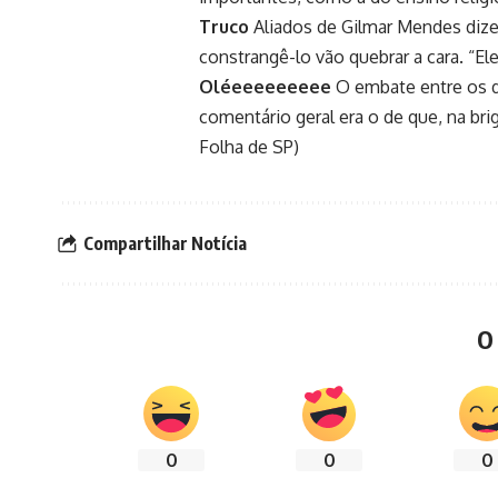
Truco
Aliados de Gilmar Mendes diz
constrangê-lo vão quebrar a cara. “El
Oléeeeeeeeee
O embate entre os d
comentário geral era o de que, na bri
Folha de SP)
Compartilhar Notícia
O
0
0
0