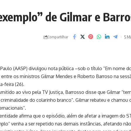
 exemplo” de Gilmar e Barr
5 Mi
Compartilhar
aulo (AASP) divulgou nota pública –sob o título “Em nome d
 entre os ministros Gilmar Mendes e Roberto Barroso na sess
-feira (26).
mitido ao vivo pela TV Justiça, Barrosso disse que Gilmar “te
à criminalidade do colarinho branco”. Gilmar rebateu e chamou 
rnacionais”.
entidade afirma que o episódio, além de afetar a imagem do S
plo” venha a ser repetido nas demais instâncias, afetando nã