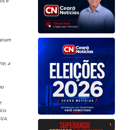
os e
veram
rte, a
mo
e
ico.
iça,