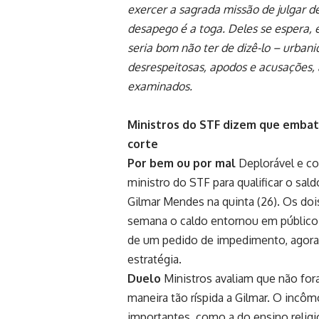
exercer a sagrada missão de julgar d
desapego é a toga. Deles se espera, e
seria bom não ter de dizê-lo – urban
desrespeitosas, apodos e acusações,
examinados.
Ministros do STF dizem que embate
corte
Por bem ou por mal
Deplorável e co
ministro do STF para qualificar o sal
Gilmar Mendes na quinta (26). Os d
semana o caldo entornou em público.
de um pedido de impedimento, agora 
estratégia.
Duelo
Ministros avaliam que não for
maneira tão ríspida a Gilmar. O inc
importantes, como a do ensino religi