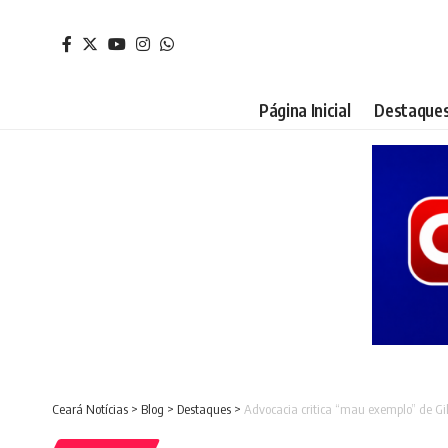
Página Inicial
Destaque
Ceará Notícias
>
Blog
>
Destaques
>
Advocacia critica “mau exemplo” de Gi