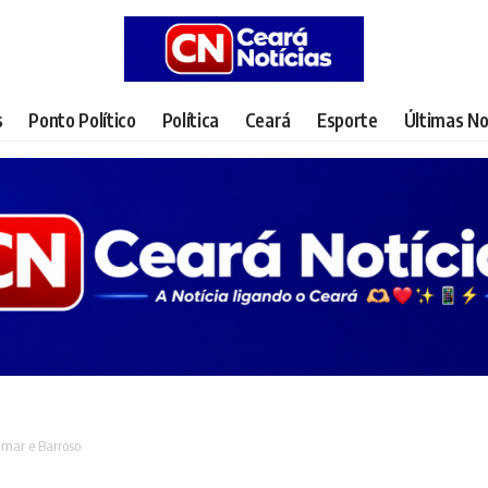
s
Ponto Político
Política
Ceará
Esporte
Últimas No
lmar e Barroso