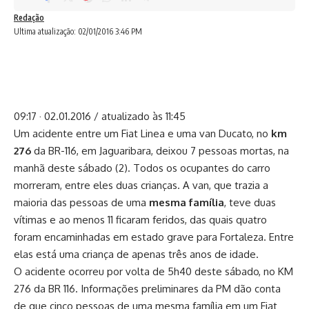
Redação
Ultima atualização: 02/01/2016 3:46 PM
09:17
·
02.01.2016 /
atualizado
às 11:45
Um acidente entre um Fiat Linea e uma van Ducato, no
km
276
da BR-116, em Jaguaribara, deixou 7 pessoas mortas, na
manhã deste sábado (2). Todos os ocupantes do carro
morreram, entre eles duas crianças. A van, que trazia a
maioria das pessoas de uma
mesma família
, teve duas
vítimas e ao menos 11 ficaram feridos, das quais quatro
foram encaminhadas em estado grave para Fortaleza. Entre
elas está uma criança de apenas três anos de idade.
O acidente ocorreu por volta de 5h40 deste sábado, no KM
276 da BR 116. Informações preliminares da PM dão conta
de que cinco pessoas de uma mesma família em um Fiat