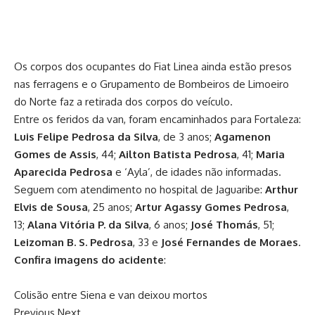
Os corpos dos ocupantes do Fiat Linea ainda estão presos
nas ferragens e o Grupamento de Bombeiros de Limoeiro
do Norte faz a retirada dos corpos do veículo.
Entre os feridos da van, foram encaminhados para Fortaleza:
Luis Felipe Pedrosa da Silva
, de 3 anos;
Agamenon
Gomes de Assis
, 44;
Ailton Batista Pedrosa
, 41;
Maria
Aparecida Pedrosa
e ‘Ayla’, de idades não informadas.
Seguem com atendimento no hospital de Jaguaribe:
Arthur
Elvis de Sousa
, 25 anos;
Artur Agassy Gomes Pedrosa
,
13;
Alana Vitória P. da Silva
, 6 anos;
José Thomás
, 51;
Leizoman B. S. Pedrosa
, 33 e
José Fernandes de Moraes
.
Confira imagens do acidente
:
Colisão entre Siena e van deixou mortos
Previous
Next