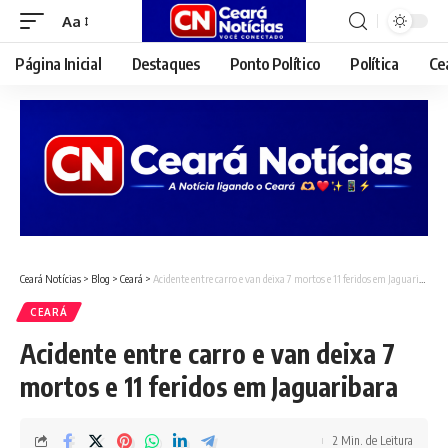
Aa
Font
Resizer
Página Inicial
Destaques
Ponto Político
Política
Ce
Ceará Notícias
>
Blog
>
Ceará
>
Acidente entre carro e van deixa 7 mortos e 11 feridos em Jaguaribara
CEARÁ
Acidente entre carro e van deixa 7
mortos e 11 feridos em Jaguaribara
2 Min. de Leitura