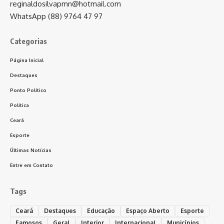
reginaldosilvapmn@hotmail.com
WhatsApp (88) 9764 47 97
Categorias
Página Inicial
Destaques
Ponto Político
Política
Ceará
Esporte
Últimas Notícias
Entre em Contato
Tags
Ceará
Destaques
Educação
Espaço Aberto
Esporte
Famosos
Geral
Interior
Internacional
Municípios