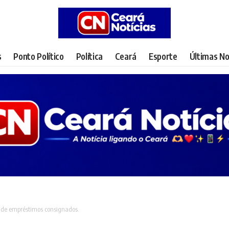
s
Ponto Político
Política
Ceará
Esporte
Últimas No
 de empréstimos consignados.