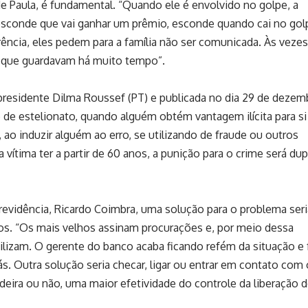
e Paula, é fundamental. “Quando ele é envolvido no golpe, a
 esconde que vai ganhar um prêmio, esconde quando cai no gol
ência, eles pedem para a família não ser comunicada. Às vezes,
o que guardavam há muito tempo”.
a presidente Dilma Roussef (PT) e publicada no dia 29 de dezem
me de estelionato, quando alguém obtém vantagem ilícita para si
, ao induzir alguém ao erro, se utilizando de fraude ou outros
a vítima ter a partir de 60 anos, a punição para o crime será dup
revidência, Ricardo Coimbra, uma solução para o problema seri
sos. “Os mais velhos assinam procurações e, por meio dessa
tilizam. O gerente do banco acaba ficando refém da situação e
s. Outra solução seria checar, ligar ou entrar em contato com 
deira ou não, uma maior efetividade do controle da liberação 