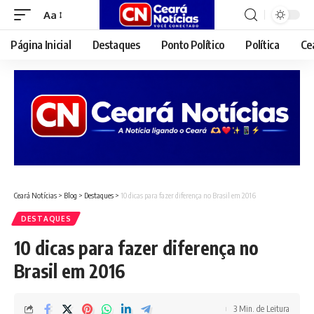
Aa
Font
Resizer
Página Inicial
Destaques
Ponto Político
Política
Ce
Ceará Notícias
>
Blog
>
Destaques
>
10 dicas para fazer diferença no Brasil em 2016
DESTAQUES
10 dicas para fazer diferença no
Brasil em 2016
3 Min. de Leitura