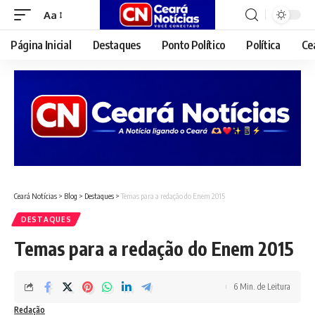
Aa
Font
Resizer
Página Inicial
Destaques
Ponto Político
Política
Ce
Ceará Notícias
>
Blog
>
Destaques
>
Temas para a redação do Enem 2015
DESTAQUES
Temas para a redação do Enem 2015
6 Min. de Leitura
Redação