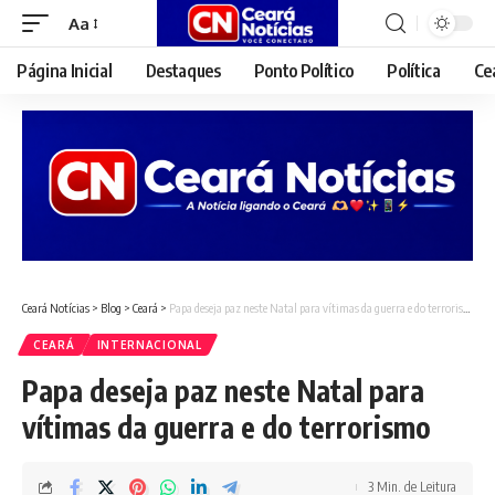
Aa
Font
Resizer
Página Inicial
Destaques
Ponto Político
Política
Ce
Ceará Notícias
>
Blog
>
Ceará
>
Papa deseja paz neste Natal para vítimas da guerra e do terrorismo
CEARÁ
INTERNACIONAL
Papa deseja paz neste Natal para
vítimas da guerra e do terrorismo
3 Min. de Leitura