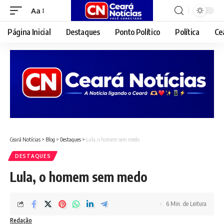
Aa
Font
Resizer
Página Inicial
Destaques
Ponto Político
Política
Ce
Ceará Notícias
>
Blog
>
Destaques
>
Lula, o homem sem medo
DESTAQUES
Lula, o homem sem medo
6 Min. de Leitura
Redação