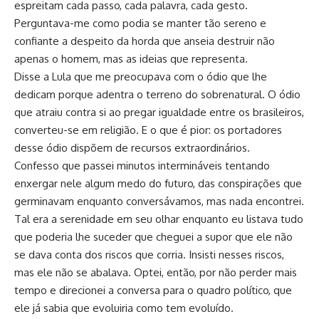
espreitam cada passo, cada palavra, cada gesto.
Perguntava-me como podia se manter tão sereno e
confiante a despeito da horda que anseia destruir não
apenas o homem, mas as ideias que representa.
Disse a Lula que me preocupava com o ódio que lhe
dedicam porque adentra o terreno do sobrenatural. O ódio
que atraiu contra si ao pregar igualdade entre os brasileiros,
converteu-se em religião. E o que é pior: os portadores
desse ódio dispõem de recursos extraordinários.
Confesso que passei minutos intermináveis tentando
enxergar nele algum medo do futuro, das conspirações que
germinavam enquanto conversávamos, mas nada encontrei.
Tal era a serenidade em seu olhar enquanto eu listava tudo
que poderia lhe suceder que cheguei a supor que ele não
se dava conta dos riscos que corria. Insisti nesses riscos,
mas ele não se abalava. Optei, então, por não perder mais
tempo e direcionei a conversa para o quadro político, que
ele já sabia que evoluiria como tem evoluído.