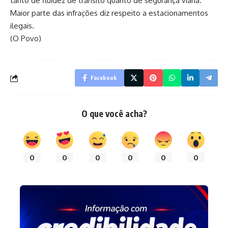
tanto de fluidez de trânsito quanto de segurança viária.
Maior parte das infrações diz respeito a estacionamentos
ilegais.
(O Povo)
Facebook
O que você acha?
0
0
0
0
0
0