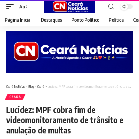
Aa
Font
Resizer
Página Inicial
Destaques
Ponto Político
Política
Ce
Ceará Notícias
>
Blog
>
Ceará
>
Lucidez: MPF cobra fim de videomonitoramento de trânsito e anulação de multas
CEARÁ
Lucidez: MPF cobra fim de
videomonitoramento de trânsito e
anulação de multas