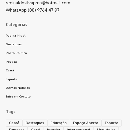
reginaldosilvapmn@hotmail.com
WhatsApp (88) 9764 47 97
Categorias
Página Inicial
Destaques
Ponto Político
Política
Ceará
Esporte
Últimas Notícias
Entre em Contato
Tags
Ceará
Destaques
Educação
Espaço Aberto
Esporte
Famosos
Geral
Interior
Internacional
Municípios