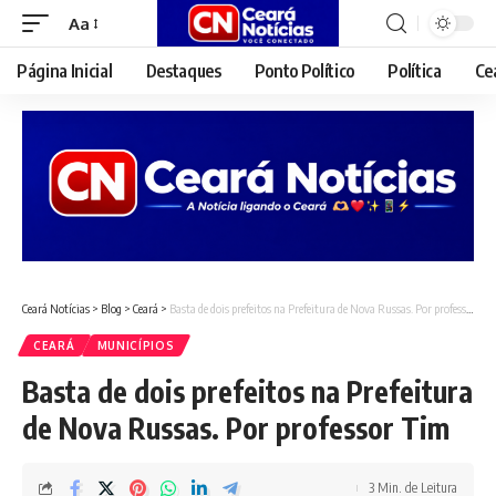
Aa
Font
Resizer
Página Inicial
Destaques
Ponto Político
Política
Ce
Ceará Notícias
>
Blog
>
Ceará
>
Basta de dois prefeitos na Prefeitura de Nova Russas. Por professor Tim
CEARÁ
MUNICÍPIOS
Basta de dois prefeitos na Prefeitura
de Nova Russas. Por professor Tim
3 Min. de Leitura