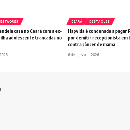
DESTAQUES
CEARÁ
DESTAQUES
ndeia casa no Ceará com a ex-
Hapvida é condenada a pagar R
filha adolescente trancadas no
por demitir recepcionista em
contra câncer de mama
 2026
6 de agosto de 2026
s
o