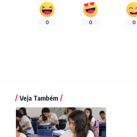
0
0
0
Veja Também