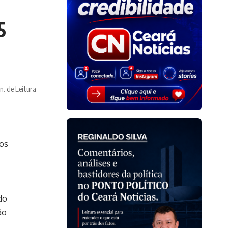
5
n. de Leitura
dos
do
ão