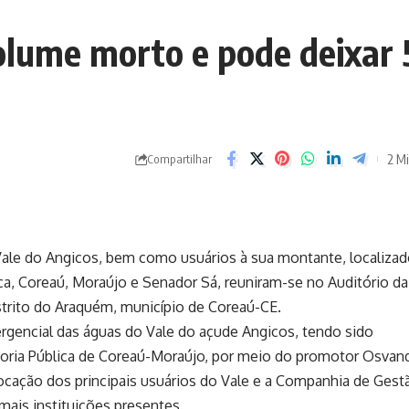
olume morto e pode deixar 
2 Mi
Compartilhar
 Vale do Angicos, bem como usuários à sua montante, localiza
ca, Coreaú, Moraújo e Senador Sá, reuniram-se no Auditório da
strito do Araquém, município de Coreaú-CE.
mergencial das águas do Vale do açude Angicos, tendo sido
toria Pública de Coreaú-Moraújo, por meio do promotor Osvan
ocação dos principais usuários do Vale e a Companhia de Gest
mais instituições presentes.