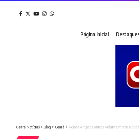
Página Inicial
Destaque
Ceará Notícias
>
Blog
>
Ceará
>
Açude Angicos atinge volume morto e pode