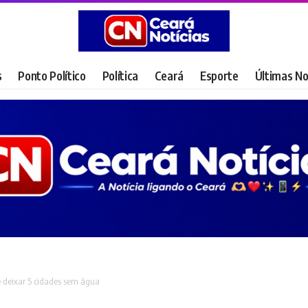
s
Ponto Político
Política
Ceará
Esporte
Últimas No
 deixar 5 cidades sem água