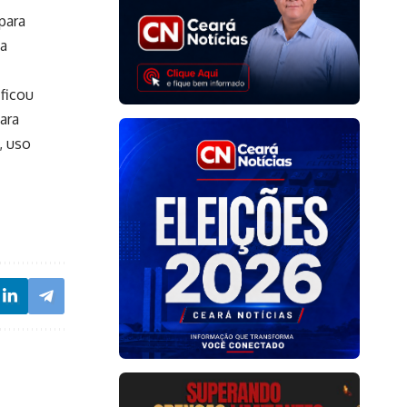
para
 a
 ficou
ara
, uso